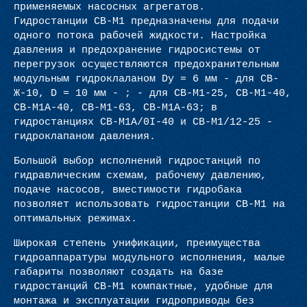
применяемых насосных агрегатов.
Гидростанции СВ-М1 предназначены для подачи
одного потока рабочей жидкости. Настройка
давления и предохранение гидросистемы от
перегрузок осуществляются предохранительным
модульным гидроклаланом Dy = 6 мм - для СВ-
Ж-10, D = 10 мм - ; - для СВ-М1-25, СВ-М1-40,
СВ-М1A-40, СВ-М1-63, СВ-М1A-63; в
гидростанциях СВ-М1A/0I-40 и СВ-М1/12-25 -
гидроклапаном давления.
Большой выбор исполнений гидростанций по
гидравлическим схемам, рабочему давлению,
подаче насосов, вместимости гидробака
позволяет использовать гидростанции СВ-М1 на
оптимальных режимах.
Широкая степень унификации, преимущества
гидроаппаратуры модульного исполнения, малые
габариты позволяют создать на базе
гидростанций СВ-М1 компактные, удобные для
монтажа и эксплуатации гидроприводы без