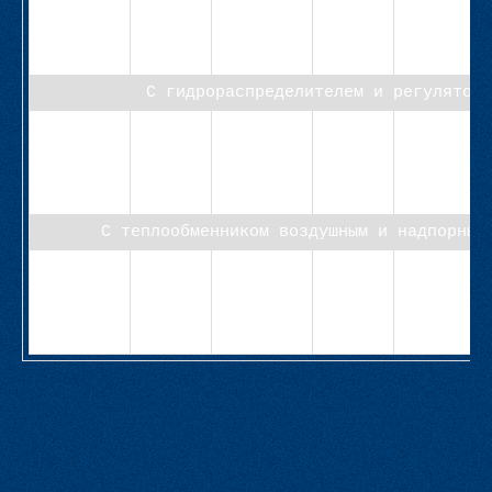
СВ-М1/12-
25
5,0
6,0
1,1
25-Н-1,1-
6,0
С гидрораспределителем и регуляторо
СВ-М1/11-
63
4,5
19,4
2,2
63-
1Н-2,2-
19,4
С теплообменником воздушным и надпорным
СВ-
40
2,5
10,5
1,1
М1А/01-
40-Н-1,1-
10,5