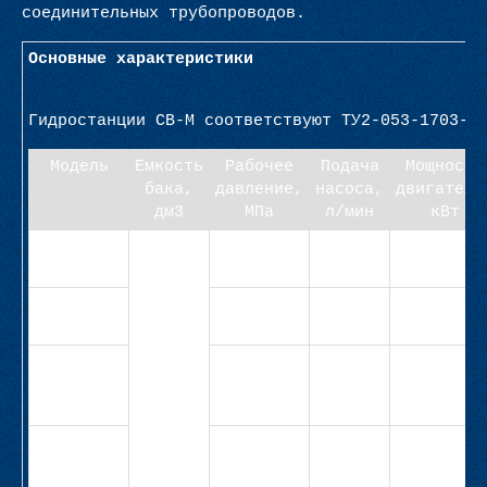
соединительных трубопроводов.
Основные характеристики
Гидростанции СВ-М соответствуют ТУ2-053-1703-8
Модель
Емкость
Рабочее
Подача
Мощность
бака,
давление,
насоса,
двигателя
дм3
МПа
л/мин
кВт
СВ-М1-10-
10
6,3
3,3
1,1
Н-1,1-3,3
СВ-М1-10-
5,0
6,0
1,1
Н-1,1-6,0
СВ-М1-10-
4,0
10,5
1,1
Н-1,1-
10,5
СВ-М1-10-
12,5
5,3
2,2
1Н-2,2-