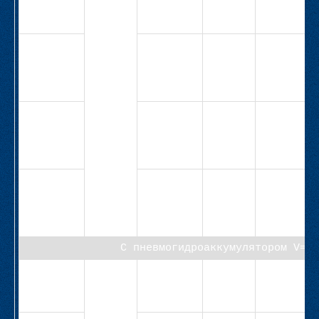
1Н-4,0-
25,5
СВ-
20,0
11,0
4,0
М1А-63-
2Н-4,0-
11,0
СВ-
25,0
11,0
5,5
М1А-63-
2Н-5,5-
11,0
СВ-
18,5
16,5
5,5
М1А-63-
2Н-5,5-
16,7
С пневмогидроаккумулятором V=6,
СВ-М5-40-
40
5,0
6,0
1,1
Н-1,1-
6,0-6,3