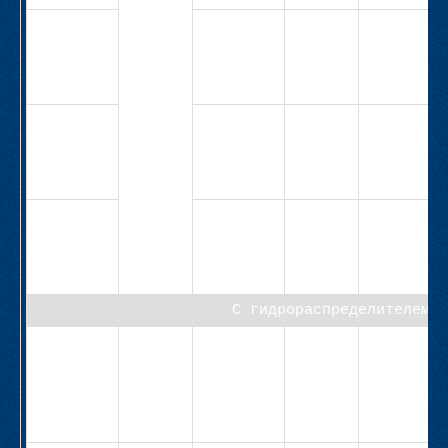
СВ-
15,5
8,9
4,0
М5А-40-
1Н-4,0-
8,9-6,3
СВ-
20,0
11,0
4,0
М5А-40-
2Н-4,0-
11,0-6,3
СВ-
25,0
11,0
5,5
М5А-40-
2Н-5,5-
11,0-6,3
С гидрораспределителем
СВ-
63
5,0
35,7
4,0
М1А/10-
63-
4Н-12/35-
4