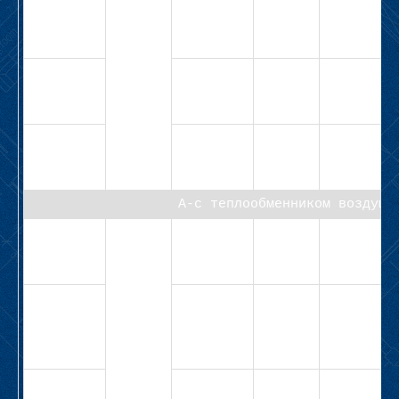
СВ-М1-63-
20,0
11,0
4,0
2Н-4,0-
11,0
СВ-М1-63-
25,0
11,0
5,5
2Н-5,5-
11,0
СВ-М1-63-
18,5
16,5
5,5
2Н-5,5-
16,5
А-с теплообменником воздушн
СВ-
40
5,0
6,0
1,1
М1А-40-
Н-1,1-6,0
СВ-
4,0
10,5
1,1
М1А-40-
Н-1,1-
10,5
СВ-
12,5
5,3
2,2