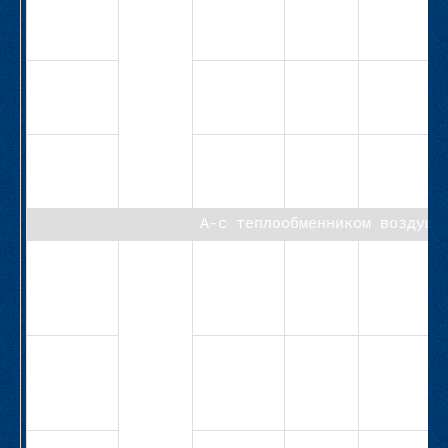
СВ-М5-40-
15,5
8,9
4,0
1Н-4,0-
8,9-6,3
СВ-М5-40-
20,0
11,0
4,0
2Н-4,0-
11,0-6,3
СВ-М5-40-
25,0
11,0
5,5
2Н-5,5-
11,0-6,3
А-с теплообменником воздушн
СВ-
40
5,0
6,0
1,1
М5А-40-
Н-1,1-
6,0-6,3
СВ-
4,0
10,5
1,1
М5А-40-
Н-1,1-
10,5-6,3
СВ-
4,0
12,7
1,5